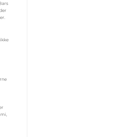
Bars
der
er.
ikke
erne
er
omi,
i