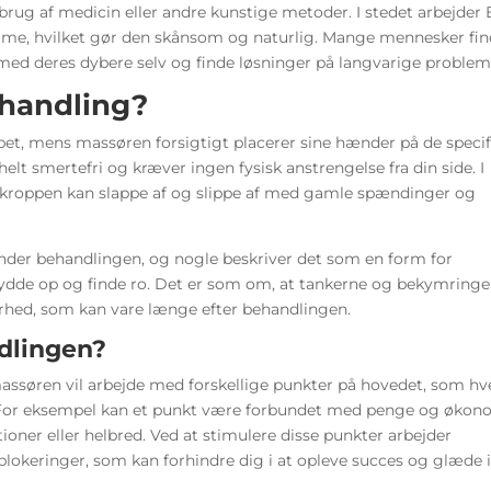
brug af medicin eller andre kunstige metoder. I stedet arbejder 
e, hvilket gør den skånsom og naturlig. Mange mennesker fin
 med deres dybere selv og finde løsninger på langvarige problem
ehandling?
pet, mens massøren forsigtigt placerer sine hænder på de specif
lt smertefri og kræver ingen fysisk anstrengelse fra din side. I
r kroppen kan slappe af og slippe af med gamle spændinger og
under behandlingen, og nogle beskriver det som en form for
 rydde op og finde ro. Det er som om, at tankerne og bekymring
klarhed, som kan vare længe efter behandlingen.
dlingen?
assøren vil arbejde med forskellige punkter på hovedet, som hv
åde. For eksempel kan et punkt være forbundet med penge og økon
ner eller helbred. Ved at stimulere disse punkter arbejder
okeringer, som kan forhindre dig i at opleve succes og glæde 