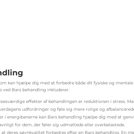
ndling
som kan hjælpe dig med at forbedre både dit fysiske og mentale
e ved Bars behandling inkluderer:
sesværdige effekter af behandlingen er reduktionen i stress. M
 hverdagens udfordringer og føle sig mere rolige og afbalancered
nger i energibanerne kan Bars behandling hjælpe dig med at genv
avnligt for dem, der føler sig udmattede eller overbelastede.
t deres søvnkvalitet forbedres efter en Bars behandling. En m