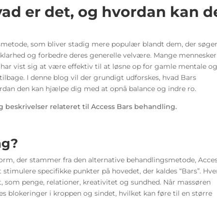
ad er det, og hvordan kan d
gsmetode, som bliver stadig mere populær blandt dem, der søge
al klarhed og forbedre deres generelle velvære. Mange mennesker
ar vist sig at være effektiv til at løsne op for gamle mentale o
ilbage. I denne blog vil der grundigt udforskes, hvad Bars
rdan den kan hjælpe dig med at opnå balance og indre ro.
ng?
form, der stammer fra den alternative behandlingsmetode, Acce
stimulere specifikke punkter på hovedet, der kaldes “Bars”. Hve
et, som penge, relationer, kreativitet og sundhed. Når massøren
es blokeringer i kroppen og sindet, hvilket kan føre til en større