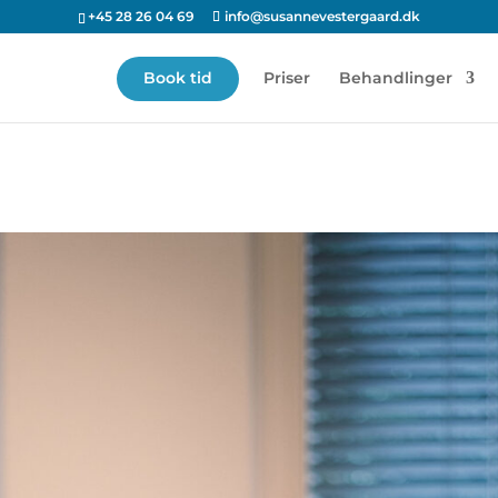
+45 28 26 04 69
info@susannevestergaard.dk
Book tid
Priser
Behandlinger