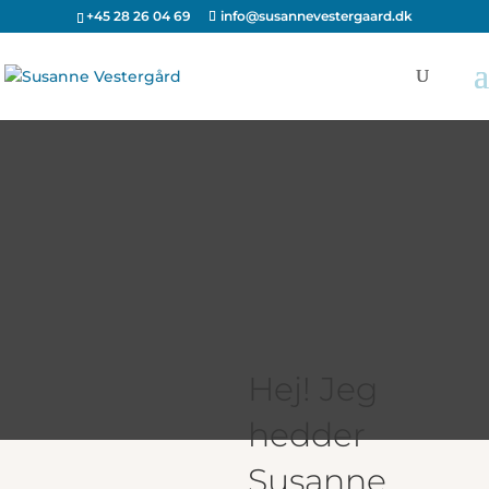
+45 28 26 04 69
info@susannevestergaard.dk
Hej! Jeg
hedder
Susanne