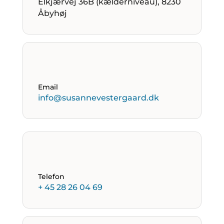
Elkjærvej 36B (kælderniveau), 8230
Åbyhøj
Email
info@susannevestergaard.dk
Telefon
+ 45 28 26 04 69