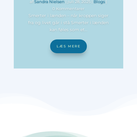
af
Sandra Nielsen
|
juli 28, 2025
|
Blogs
|
0 Kommentarer
Smerter i lænden – når kroppen siger
fra og livet går i stå Smerter i lænden
kan føles som et...
LÆS MERE