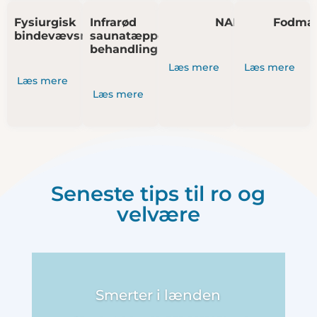
Fysiurgisk
Infrarød
NADA
Fodma
bindevævsmassage
saunatæppe
behandling
Læs mere
Læs mere
Læs mere
Læs mere
Seneste tips til ro og
velvære
Smerter i lænden