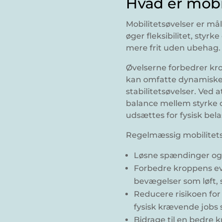
Hvad er mobi
Mobilitetsøvelser er må
øger fleksibilitet, styrk
mere frit uden ubehag.
Øvelserne forbedrer k
kan omfatte dynamiske 
stabilitetsøvelser. Ved
balance mellem styrke o
udsættes for fysisk bela
Regelmæssig mobilitet
Løsne spændinger og 
Forbedre kroppens ev
bevægelser som løft, 
Reducere risikoen for 
fysisk krævende job
Bidrage til en bedre 