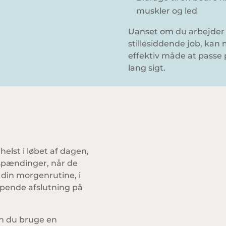
muskler og led
Uanset om du arbejder i 
stillesiddende job, kan
effektiv måde at passe
lang sigt.
elst i løbet af dagen,
e spændinger, når de
 din morgenrutine, i
ppende afslutning på
an du bruge en