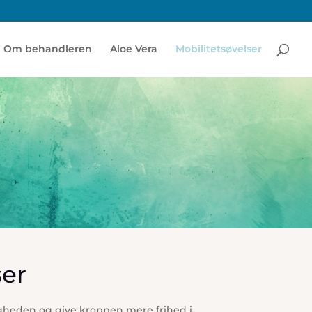
Om behandleren
Aloe Vera
Mobilitetsøvelser
 dig bedre og undgå spændinger
ser
igheden og give kroppen mere frihed i