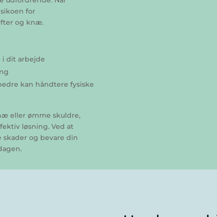
e udfordrende. Når
sikoen for
ofter og knæ.
i dit arbejde
ing
bedre kan håndtere fysiske
knæ eller ømme skuldre,
ektiv løsning. Ved at
 skader og bevare din
rdagen.