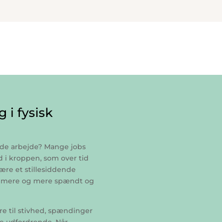
g i fysisk
ende arbejde? Mange jobs
d i kroppen, som over tid
ære et stillesiddende
er mere og mere spændt og
re til stivhed, spændinger