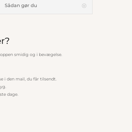
Sådan gør du
er?
roppen smidig og i bevægelse.
i den mail, du får tilsendt.
ryg.
ste dage.