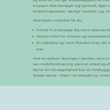
og smerter, der gør arbejdsopgaverne mer
kroppen ikke bevæger sig optimalt, øges ri
belastningsskader, særligt i skuldre, ryg, h
Med bedre mobilitet får du:
Frihed til at bevæge dig mere ubesværet 
Mindre risiko for smerter og overbelastn
En stærkere og mere fleksibel krop, der 
krav
Hvis du oplever låsninger i lænden, stive 
kan mobilitetstræning være en enkel og eff
styrke din bevægelighed kan du forebygge
fysiske styrke – både i dit arbejde og i hve