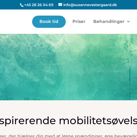
+45 28 26 04 69
info@susannevestergaard.dk
Book tid
Priser
Behandlinger
Mobilitetsøvelser
d et fysisk krævende eller stillesiddende arbejde – bevæg
spirerende mobilitetsøvel
elser, der hjælper dig med at løsne spændinger, øge bevægel