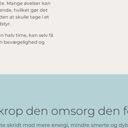
øtte. Mange øvelser kan
ende, hvilket gør det
en at skulle tage i et
dstyr.
 halv time, kan selv få
din bevægelighed og
 krop den omsorg den f
ste skridt mod mere energi, mindre smerte og dyb