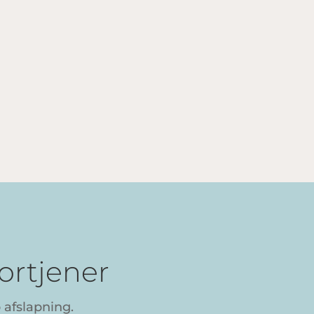
ortjener
 afslapning.