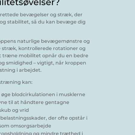
litetsøvelser?
lrettede bevægelser og stræk, der
e og stabilitet, så du kan bevæge dig
roppens naturlige bevægemønstre og
stræk, kontrollerede rotationer og
 at træne mobilitet opnår du en bedre
g smidighed – vigtigt, når kroppen
stning i arbejdet.
stræning kan:
øge blodcirkulationen i musklerne
ne til at håndtere gentagne
skub og vrid
belastningsskader, der ofte opstår i
s som omsorgsarbejde
kropsholdning og mindre træthed i