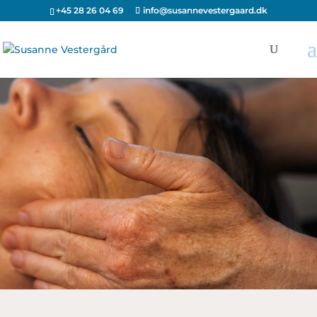
+45 28 26 04 69
info@susannevestergaard.dk
Dybdegående
ansigtsmassage
Lindring af spændinger og stress