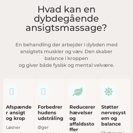
Hvad kan en
dybdegående
ansigtsmassage?
En behandling der arbejder i dybden med
ansigtets muskler og væv. Den skaber
balance i kroppen
og giver både fysisk og mental velvære.




Afspænde
Forbedrer
Reducerer
Støtter
r ansigt
hudens
hævelser
nervesyst
og krop
udstråling
og
em og
affaldssto
balance
Løsner
Øger
ffer