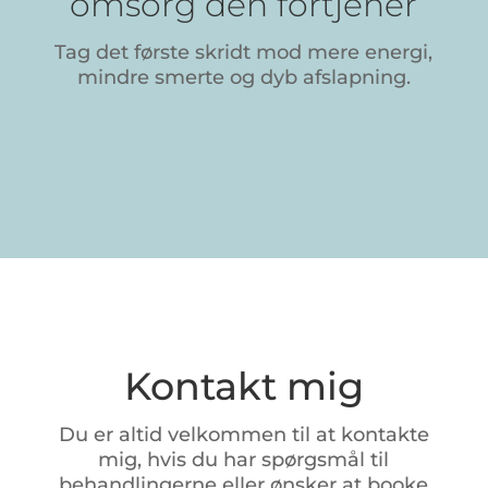
omsorg den fortjener
Tag det første skridt mod mere energi,
mindre smerte og dyb afslapning.
Kontakt mig
Du
er
altid
velkommen
til
at
kontakte
mig,
hvis
du
har
spørgsmål
til
behandlingerne
eller
ønsker
at
booke