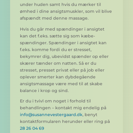
under huden samt hvis du mærker til
ømhed i dine ansigts­muskler, som vil blive
afspændt med denne massage.
Hvis du går med spændinger i ansigtet
kan det f.eks. sætte sig som kæbe­
spændinger. Spændinger i ansigtet kan
f.eks. komme fordi du er stresset,
bekymrer dig, ubevidst spænder op eller
skærer tænder om natten. Så er du
stresset, presset privat eller på job eller
oplever smerter kan dybde­gående
ansigts­massage være med til at skabe
balance i krop og sind.
Er du i tvivl om noget i forhold til
behandlingen – kontakt mig endelig på
info@susannevestergaard.dk
, benyt
kontaktformularen herunder eller ring på
28 26 04 69