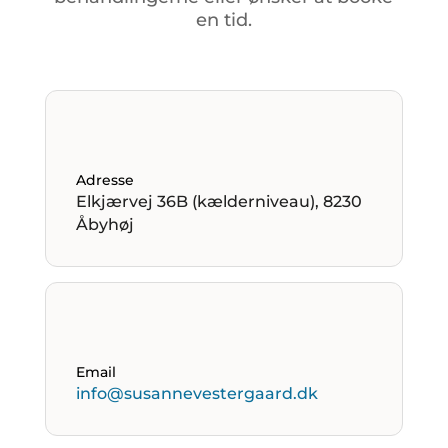
en
tid.
Adresse
Elkjærvej 36B (kælderniveau), 8230
Åbyhøj
Email
info@susannevestergaard.dk