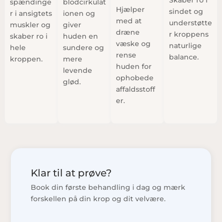
Skaber ro i
spændinge
blodcirkulat
Hjælper
sindet og
r i ansigtets
ionen og
med at
understøtte
muskler og
giver
dræne
r kroppens
skaber ro i
huden en
væske og
naturlige
hele
sundere og
rense
balance.
kroppen.
mere
huden for
levende
ophobede
glød.
affaldsstoff
er.
Klar til at prøve?
Book din første behandling i dag og mærk
forskellen på din krop og dit velvære.