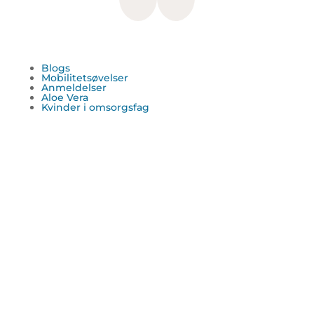
Blogs
Mobilitetsøvelser
Anmeldelser
Aloe Vera
Kvinder i omsorgsfag
Clos
this
mod