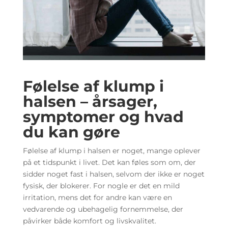
Følelse af klump i
halsen – årsager,
symptomer og hvad
du kan gøre
Følelse af klump i halsen er noget, mange oplever
på et tidspunkt i livet. Det kan føles som om, der
sidder noget fast i halsen, selvom der ikke er noget
fysisk, der blokerer. For nogle er det en mild
irritation, mens det for andre kan være en
vedvarende og ubehagelig fornemmelse, der
påvirker både komfort og livskvalitet.