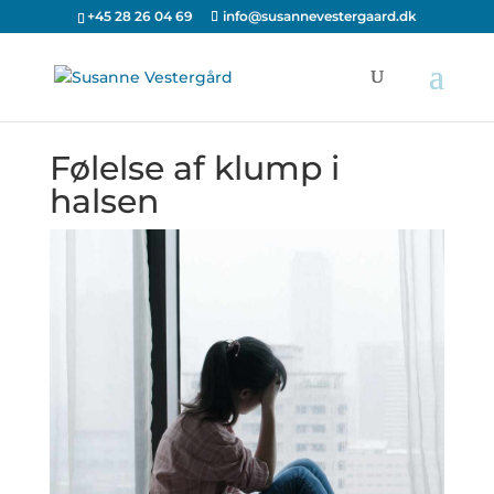
+45 28 26 04 69
info@susannevestergaard.dk
Følelse af klump i
halsen​