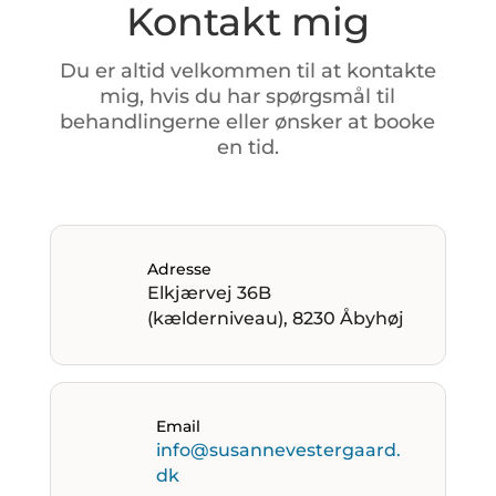
Kontakt mig
Du
er
altid
velkommen
til
at
kontakte
mig,
hvis
du
har
spørgsmål
til
behandlingerne
eller
ønsker
at
booke
en
tid.
Adresse
Elkjærvej 36B
(kælderniveau), 8230 Åbyhøj
Email
info@susannevestergaard.
dk