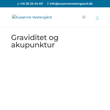
+45 28 26 04 69
info@susannevestergaard.dk
Graviditet og
akupunktur