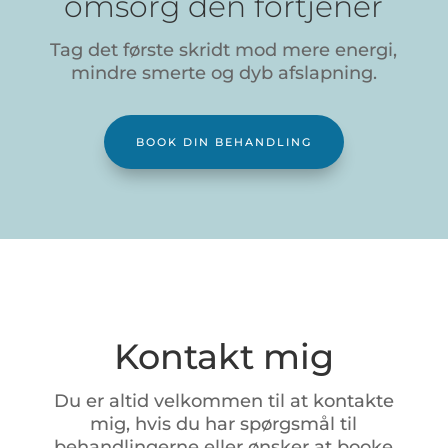
omsorg den fortjener
Tag det første skridt mod mere energi,
mindre smerte og dyb afslapning.
BOOK DIN BEHANDLING
Kontakt mig
Du
er
altid
velkommen
til
at
kontakte
mig,
hvis
du
har
spørgsmål
til
behandlingerne
eller
ønsker
at
booke