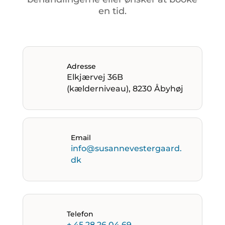
en
tid.
Adresse
Elkjærvej 36B
(kælderniveau), 8230 Åbyhøj
Email
info@susannevestergaard.
dk
Telefon
+ 45 28 26 04 69