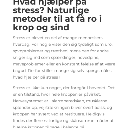
Hvad hjælper på
stress? Naturlige
metoder til at få ro i
krop og sind
Stress er blevet en del af mange menneskers
hverdag. For nogle viser den sig tydeligt som uro,
søvnproblemer og træthed, mens den for andre
sniger sig ind som spændinger, hovedpine,
maveproblemer eller en konstant følelse af at være
bagud. Derfor stiller mange sig selv spørgsmålet:
hvad hjælper på stress?
Stress er ikke kun noget, der foregår i hovedet. Det
er en tilstand, hvor hele kroppen er påvirket.
Nervesystemet er i alarmberedskab, musklerne
spænder op, vejrtrækningen bliver overfladisk, og
kroppen har svært ved at restituere. Heldigvis
findes der flere naturlige og skånsomme måder at
hjælpe kroppen tilbage i balance på.