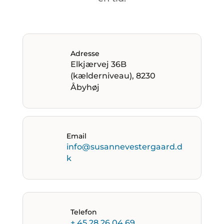
Adresse
Elkjærvej 36B
(kælderniveau), 8230
Åbyhøj
Email
info@susannevestergaard.d
k
Telefon
+ 45 28 26 04 69