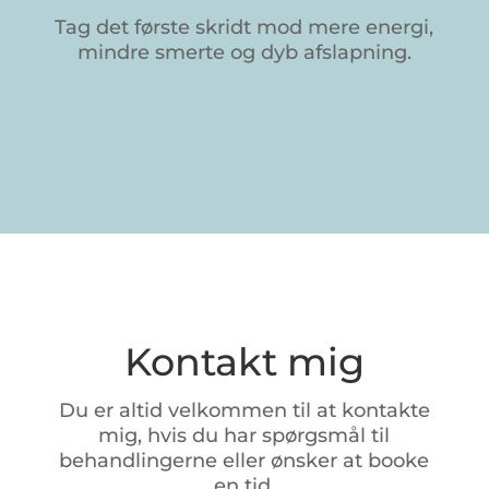
Tag det første skridt mod mere energi,
mindre smerte og dyb afslapning.
Kontakt mig
Du
er
altid
velkommen
til
at
kontakte
mig,
hvis
du
har
spørgsmål
til
behandlingerne
eller
ønsker
at
booke
en
tid.