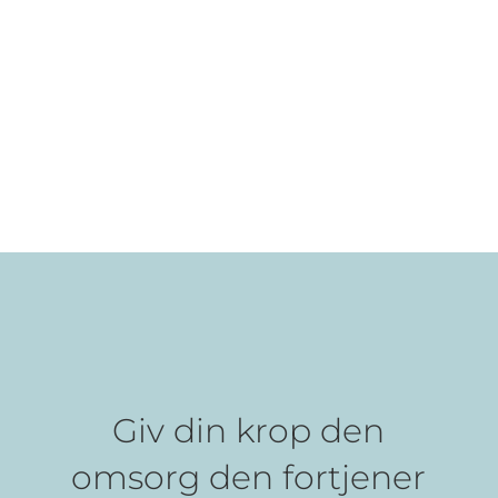
Giv din krop den
omsorg den fortjener