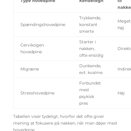
Type hovedpine
Kendetegn
til
nakk
Trykkende,
Meget
Spændingshovedpine
konstant
høj
smerte
Starter i
Cervikogen
nakken,
Direkt
hovedpine
ofte ensidig
Dunkende,
Migræne
Indire
evt. kvalme
Forbundet
med
Stresshovedpine
Høj
psykisk
pres
Tabellen viser tydeligt, hvorfor det ofte giver
mening at fokusere på nakken, når man døjer med
hovedpine.