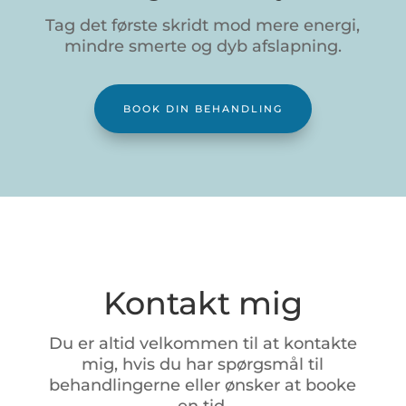
Tag det første skridt mod mere energi,
mindre smerte og dyb afslapning.
BOOK DIN BEHANDLING
Kontakt mig
Du
er
altid
velkommen
til
at
kontakte
mig,
hvis
du
har
spørgsmål
til
behandlingerne
eller
ønsker
at
booke
en
tid.