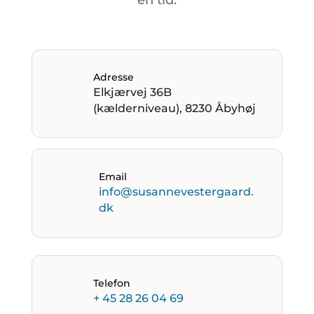
Adresse
Elkjærvej 36B
(kælderniveau), 8230 Åbyhøj
Email
info@susannevestergaard.
dk
Telefon
+ 45 28 26 04 69