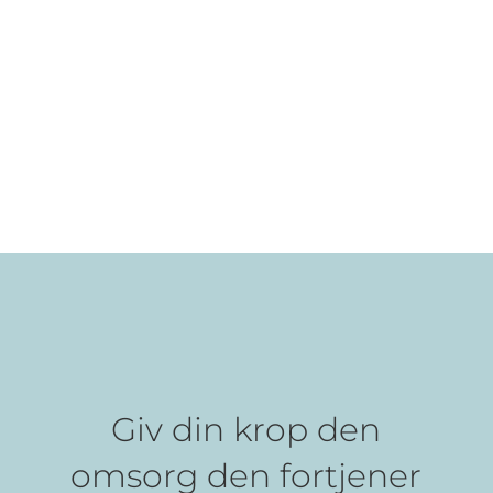
Giv din krop den
omsorg den fortjener