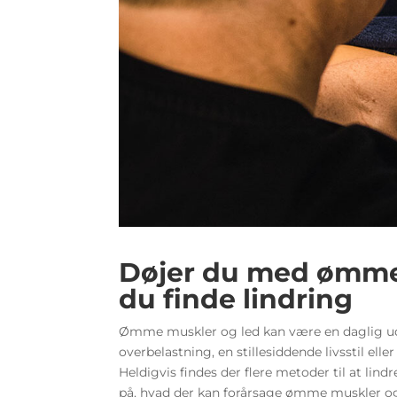
Døjer du med ømme
du finde lindring
Ømme muskler og led kan være en daglig ud
overbelastning, en stillesiddende livsstil ell
Heldigvis findes der flere metoder til at lin
på, hvad der kan forårsage ømme muskler o