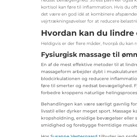
kortisol kan føre til inflammation. Hvis du o
det være en god idé at kombinere afspænde
vejrtrækningsøvelser for at reducere belast
Hvordan kan du lindre
Heldigvis er der flere måder, hvorpå du kan
Fysiurgisk massage til øm
En af de mest effektive metoder til at lind
massageform arbejder dybt i muskulaturen
blodcirkulationen og reducere inflammatio
føre til smerter og nedsat bevægelighed.
forbedre kroppens naturlige helingsproces
Behandlingen kan være særligt gavnlig for 
livsstil eller dyrker meget sport. Massage 
kropsholdning, ensidige bevægelser eller 
smidighed og forebygge fremtidige muske
Hos
Susanne Vestergaard
tilbyder jeg profe