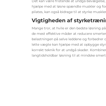
Det kan være fristende at undgå bevægelse,
hjælpe med at løsne spændte muskler og fo
pilates, kan også bidrage til at styrke musk
Vigtigheden af styrketræni
Mange tror, at hvile er den bedste løsning 
de mest effektive måder at reducere smerter
belastningen på selve leddene og forbedrer d
lette vægte kan hjælpe med at opbygge styr
korrekt teknik for at undgå skader. Kombine
langtidsholdbar løsning til at mindske smer