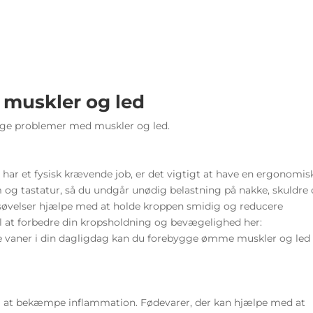
muskler og led
rige problemer med muskler og led.
har et fysisk krævende job, er det vigtigt at have en ergonomis
rm og tastatur, så du undgår unødig belastning på nakke, skuldre
søvelser hjælpe med at holde kroppen smidig og reducere
il at forbedre din kropsholdning og bevægelighed her:
e vaner i din dagligdag kan du forebygge ømme muskler og led
 til at bekæmpe inflammation. Fødevarer, der kan hjælpe med at