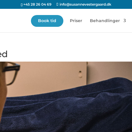
+45 28 26 04 69
info@susannevestergaard.dk
Book tid
Priser
Behandlinger
ed