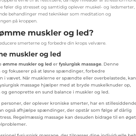
fte føler dig stresset og samtidig oplever muskel- og ledsmerter,
nde behandlinger med teknikker som meditation og
ningen på kroppen.
 ømme muskler og led?
 reducere smerterne og forbedre din krops velvære.
me muskler og led
re
ømme muskler og led
er
fysiurgisk massage
. Denne
 og fokuserer på at løsne spændinger, forbedre
n i vævet. Når musklerne er spændte eller overbelastede, kan
 Fysiurgisk massage hjælper med at bryde muskelknuder op,
 og genoprette en sund balance i muskler og led.
personer, der oplever kroniske smerter, har en stillesiddend
kan også afhjælpe spændinger, der opstår som følge af dårlig
stress. Regelmæssig massage kan desuden bidrage til en øge
lproblemer.
ssionel fysiurgisk massage, der tilpasses dine individuelle be