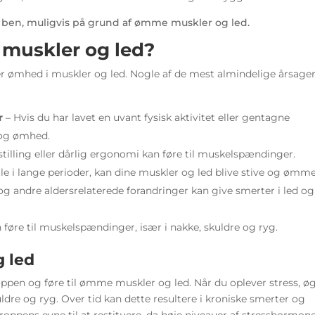
muskler og led?
r ømhed i muskler og led. Nogle af de mest almindelige årsage
r
– Hvis du har lavet en uvant fysisk aktivitet eller gentagne
 og ømhed.
stilling eller dårlig ergonomi kan føre til muskelspændinger.
lle i lange perioder, kan dine muskler og led blive stive og ømme
og andre aldersrelaterede forandringer kan give smerter i led og
n føre til muskelspændinger, især i nakke, skuldre og ryg.
 led
oppen og føre til ømme muskler og led. Når du oplever stress, ø
ldre og ryg. Over tid kan dette resultere i kroniske smerter og
oppens evne til at restituere, da høje niveauer af stresshormon