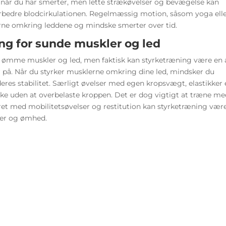
 når du har smerter, men lette strækøvelser og bevægelse kan
rbedre blodcirkulationen. Regelmæssig motion, såsom yoga ell
lerne omkring leddene og mindske smerter over tid.
ng for sunde muskler og led
på ømme muskler og led, men faktisk kan styrketræning være en 
 på. Når du styrker musklerne omkring dine led, mindsker du
eres stabilitet. Særligt øvelser med egen kropsvægt, elastikker e
ke uden at overbelaste kroppen. Det er dog vigtigt at træne m
ret med mobilitetsøvelser og restitution kan styrketræning vær
ter og ømhed.