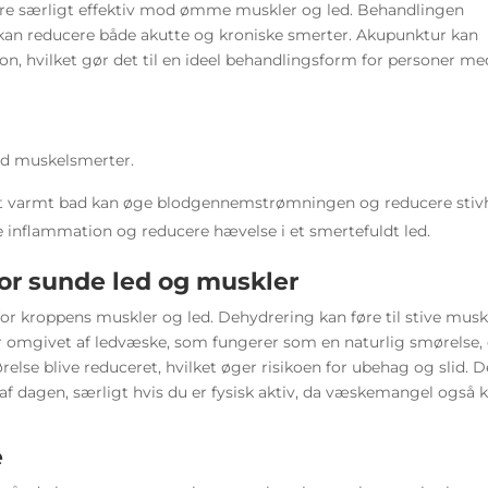
re særligt effektiv mod ømme muskler og led. Behandlingen
kan reducere både akutte og kroniske smerter. Akupunktur kan
, hvilket gør det til en ideel behandlingsform for personer me
ed muskelsmerter.
et varmt bad kan øge blodgennemstrømningen og reducere stiv
 inflammation og reducere hævelse i et smertefuldt led.
or sunde led og muskler
r kroppens muskler og led. Dehydrering kan føre til stive musk
 er omgivet af ledvæske, som fungerer som en naturlig smørelse,
se blive reduceret, hvilket øger risikoen for ubehag og slid. D
 af dagen, særligt hvis du er fysisk aktiv, da væskemangel også 
e