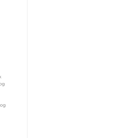
k
 og
 og