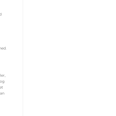
d
hed.
ler,
 og
et
kan