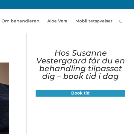
Om behandleren
Aloe Vera
Mobilitetsøvelser
Hos Susanne
Vestergaard får du en
behandling tilpasset
dig – book tid i dag
Book tid