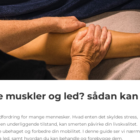
 muskler og led? sådan kan
fordring for mange mennesker. Hvad enten det skyldes stress,
er en underliggende tilstand, kan smerten påvirke din livskvalitet.
dre ubehaget og forbedre din mobilitet. I denne guide ser vi nær
g led, samt hvordan du kan behandle og forebygge dem.