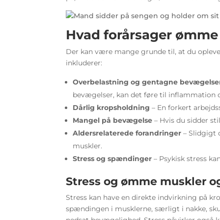
Hvad forårsager ømme 
Der kan være mange grunde til, at du opleve
inkluderer:
Overbelastning og gentagne bevægelse
bevægelser, kan det føre til inflammation
Dårlig kropsholdning
– En forkert arbejds
Mangel på bevægelse
– Hvis du sidder sti
Aldersrelaterede forandringer
– Slidgigt 
muskler.
Stress og spændinger
– Psykisk stress ka
Stress og ømme muskler og
Stress kan have en direkte indvirkning på kr
spændingen i musklerne, særligt i nakke, sku
nedsat bevægelighed. Stress påvirker også kr