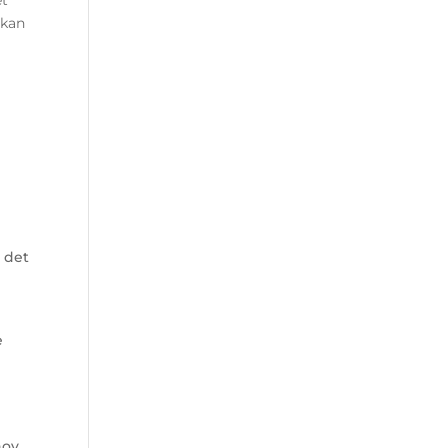
 kan
 det
e
t
hov.