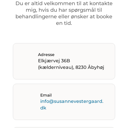
Du
er
altid
velkommen
til
at
kontakte
mig,
hvis
du
har
spørgsmål
til
behandlingerne
eller
ønsker
at
booke
en
tid.
Adresse
Elkjærvej 36B
(kælderniveau), 8230 Åbyhøj
Email
info@susannevestergaard.
dk