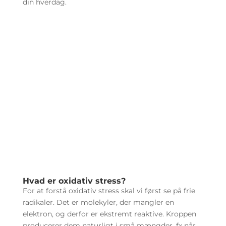
din hverdag.
Hvad er oxidativ stress?
For at forstå oxidativ stress skal vi først se på frie
radikaler. Det er molekyler, der mangler en
elektron, og derfor er ekstremt reaktive. Kroppen
producerer dem naturligt i små mængder, fx når