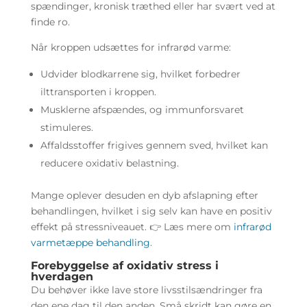
spændinger, kronisk træthed eller har svært ved at
finde ro.
Når kroppen udsættes for infrarød varme:
Udvider blodkarrene sig, hvilket forbedrer
ilttransporten i kroppen.
Musklerne afspændes, og immunforsvaret
stimuleres.
Affaldsstoffer frigives gennem sved, hvilket kan
reducere oxidativ belastning.
Mange oplever desuden en dyb afslapning efter
behandlingen, hvilket i sig selv kan have en positiv
effekt på stressniveauet. 👉 Læs mere om
infrarød
varmetæppe behandling
.
Forebyggelse af oxidativ stress i
hverdagen
Du behøver ikke lave store livsstilsændringer fra
den ene dag til den anden. Små skridt kan gøre en