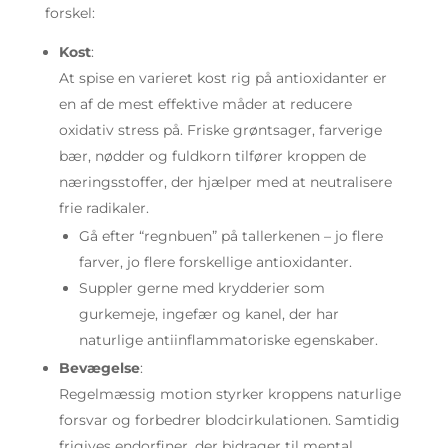
forskel:
Kost
:
At spise en varieret kost rig på antioxidanter er
en af de mest effektive måder at reducere
oxidativ stress på. Friske grøntsager, farverige
bær, nødder og fuldkorn tilfører kroppen de
næringsstoffer, der hjælper med at neutralisere
frie radikaler.
Gå efter “regnbuen” på tallerkenen – jo flere
farver, jo flere forskellige antioxidanter.
Suppler gerne med krydderier som
gurkemeje, ingefær og kanel, der har
naturlige antiinflammatoriske egenskaber.
Bevægelse
:
Regelmæssig motion styrker kroppens naturlige
forsvar og forbedrer blodcirkulationen. Samtidig
frigives endorfiner, der bidrager til mental