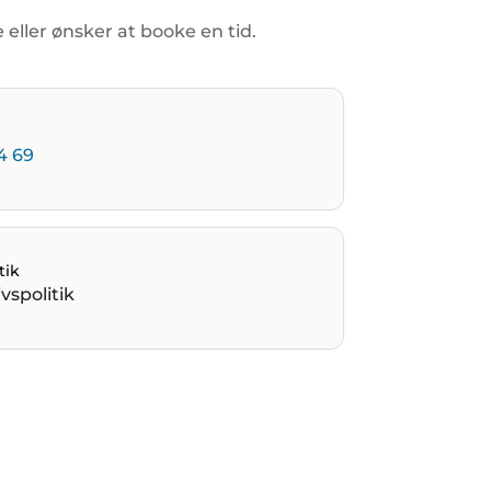
e
eller
ønsker
at
booke
en
tid.
4 69
tik
vspolitik