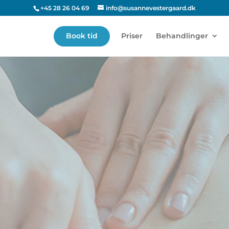
+45 28 26 04 69
info@susannevestergaard.dk
Book tid
Priser
Behandlinger
Privatlivspolitik