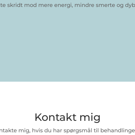
ste skridt mod mere energi, mindre smerte og dyb
Kontakt mig
ntakte
mig,
hvis
du
har
spørgsmål
til
behandling