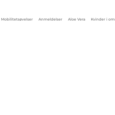
Mobilitetsøvelser
Anmeldelser
Aloe Vera
Kvinder i om
Close
this
module
er for kvinder i
tionsmails.
e at gennemføre - også i en travl hverdag - og har