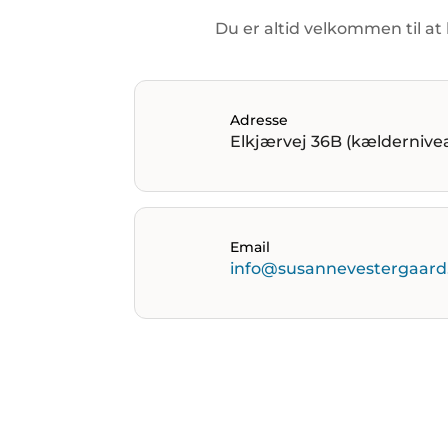
Du
er
altid
velkommen
til
at
Adresse
Elkjærvej 36B (kældernive
Email
info@susannevestergaard