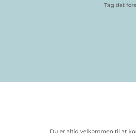
Tag det før
Du
er
altid
velkommen
til
at
ko