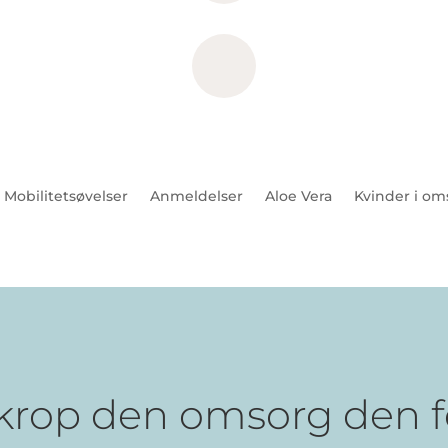
Mobilitetsøvelser
Anmeldelser
Aloe Vera
Kvinder i om
 krop den omsorg den f