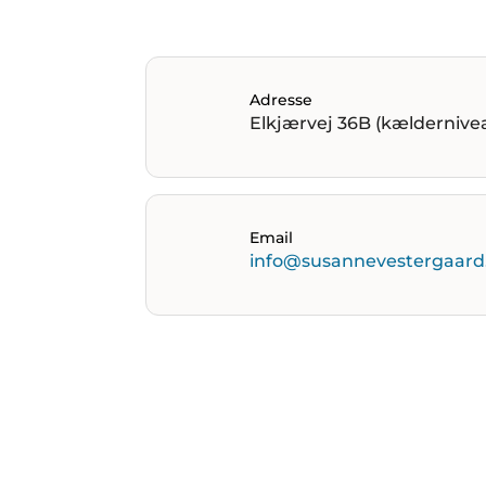
Adresse
Elkjærvej 36B (kældernive
Email
info@susannevestergaard