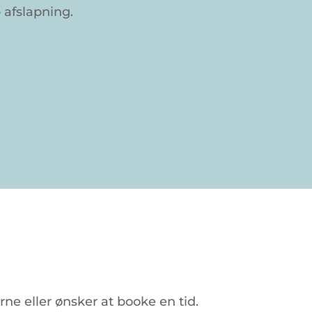
 afslapning.
erne
eller
ønsker
at
booke
en
tid.