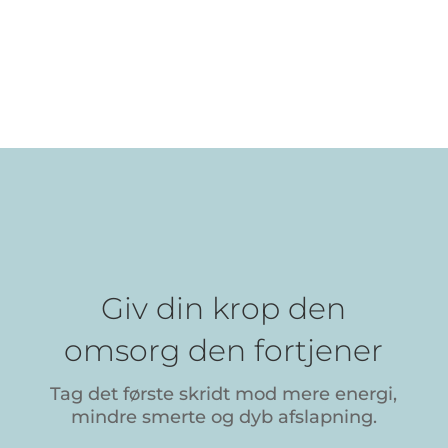
Giv din krop den
omsorg den fortjener
Tag det første skridt mod mere energi,
mindre smerte og dyb afslapning.