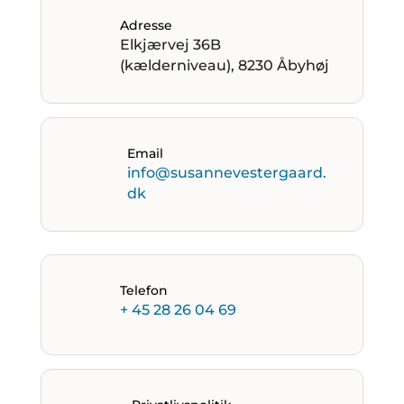
Adresse
Elkjærvej 36B
(kælderniveau), 8230 Åbyhøj
Email
info@susannevestergaard.
dk
Telefon
+ 45 28 26 04 69