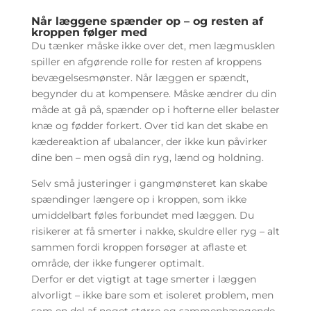
Når læggene spænder op – og resten af
kroppen følger med
Du tænker måske ikke over det, men lægmusklen
spiller en afgørende rolle for resten af kroppens
bevægelsesmønster. Når læggen er spændt,
begynder du at kompensere. Måske ændrer du din
måde at gå på, spænder op i hofterne eller belaster
knæ og fødder forkert. Over tid kan det skabe en
kædereaktion af ubalancer, der ikke kun påvirker
dine ben – men også din ryg, lænd og holdning.
Selv små justeringer i gangmønsteret kan skabe
spændinger længere op i kroppen, som ikke
umiddelbart føles forbundet med læggen. Du
risikerer at få smerter i nakke, skuldre eller ryg – alt
sammen fordi kroppen forsøger at aflaste et
område, der ikke fungerer optimalt.
Derfor er det vigtigt at tage smerter i læggen
alvorligt – ikke bare som et isoleret problem, men