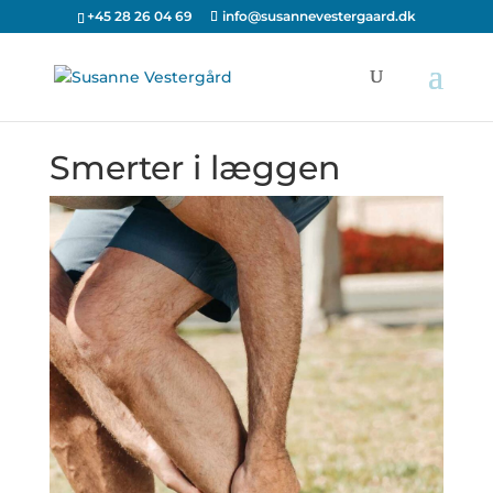
+45 28 26 04 69
info@susannevestergaard.dk
Smerter i læggen