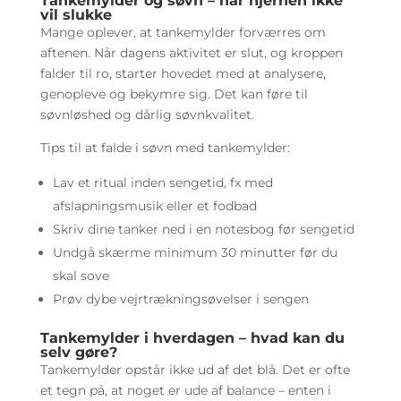
Tankemylder og søvn – når hjernen ikke
vil slukke
Mange oplever, at tankemylder forværres om
aftenen. Når dagens aktivitet er slut, og kroppen
falder til ro, starter hovedet med at analysere,
genopleve og bekymre sig. Det kan føre til
søvnløshed og dårlig søvnkvalitet.
Tips til at falde i søvn med tankemylder:
Lav et ritual inden sengetid, fx med
afslapningsmusik eller et fodbad
Skriv dine tanker ned i en notesbog før sengetid
Undgå skærme minimum 30 minutter før du
skal sove
Prøv dybe vejrtrækningsøvelser i sengen
Tankemylder i hverdagen – hvad kan du
selv gøre?
Tankemylder opstår ikke ud af det blå. Det er ofte
et tegn på, at noget er ude af balance – enten i