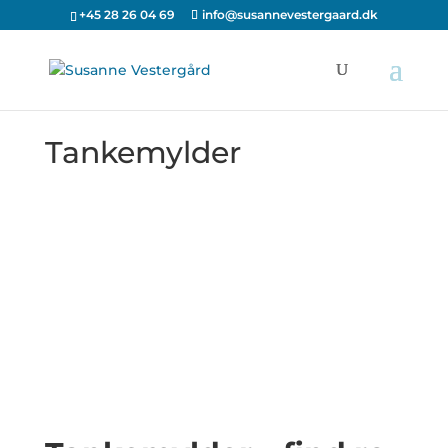
+45 28 26 04 69
info@susannevestergaard.dk
Tankemylder