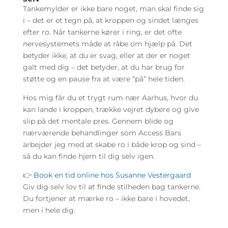
Tankemylder er ikke bare noget, man skal finde sig
i – det er et tegn på, at kroppen og sindet længes
efter ro. Når tankerne kører i ring, er det ofte
nervesystemets måde at råbe om hjælp på. Det
betyder ikke, at du er svag, eller at der er noget
galt med dig – det betyder, at du har brug for
støtte og en pause fra at være “på” hele tiden.
Hos mig får du et trygt rum nær Aarhus, hvor du
kan lande i kroppen, trække vejret dybere og give
slip på det mentale pres. Gennem blide og
nærværende behandlinger som Access Bars
arbejder jeg med at skabe ro i både krop og sind –
så du kan finde hjem til dig selv igen.
👉
Book en tid online hos Susanne Vestergaard
Giv dig selv lov til at finde stilheden bag tankerne.
Du fortjener at mærke ro – ikke bare i hovedet,
men i hele dig.