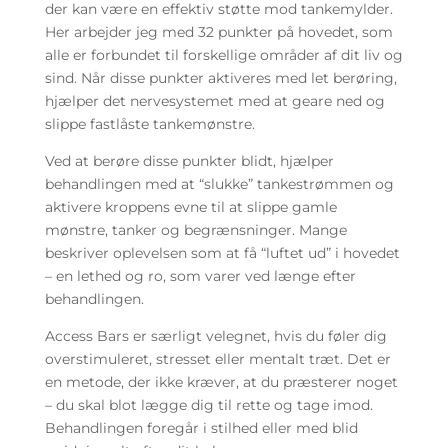
der kan være en effektiv støtte mod tankemylder.
Her arbejder jeg med 32 punkter på hovedet, som
alle er forbundet til forskellige områder af dit liv og
sind. Når disse punkter aktiveres med let berøring,
hjælper det nervesystemet med at geare ned og
slippe fastlåste tankemønstre.
Ved at berøre disse punkter blidt, hjælper
behandlingen med at “slukke” tankestrømmen og
aktivere kroppens evne til at slippe gamle
mønstre, tanker og begrænsninger. Mange
beskriver oplevelsen som at få “luftet ud” i hovedet
– en lethed og ro, som varer ved længe efter
behandlingen.
Access Bars er særligt velegnet, hvis du føler dig
overstimuleret, stresset eller mentalt træt. Det er
en metode, der ikke kræver, at du præsterer noget
– du skal blot lægge dig til rette og tage imod.
Behandlingen foregår i stilhed eller med blid