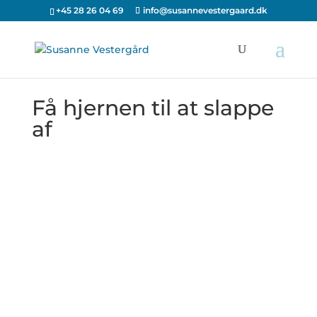
+45 28 26 04 69
info@susannevestergaard.dk
Få hjernen til at slappe
af