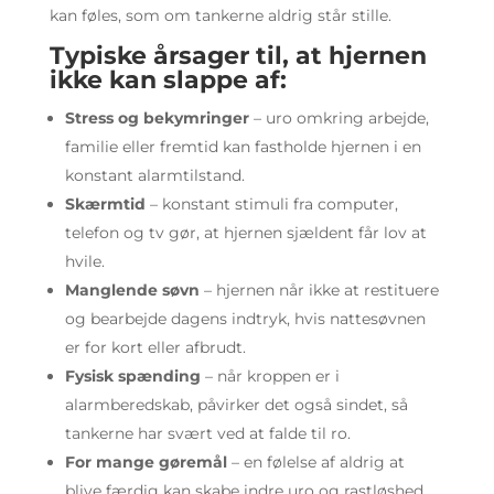
kan føles, som om tankerne aldrig står stille.
Typiske årsager til, at hjernen
ikke kan slappe af:
Stress og bekymringer
– uro omkring arbejde,
familie eller fremtid kan fastholde hjernen i en
konstant alarmtilstand.
Skærmtid
– konstant stimuli fra computer,
telefon og tv gør, at hjernen sjældent får lov at
hvile.
Manglende søvn
– hjernen når ikke at restituere
og bearbejde dagens indtryk, hvis nattesøvnen
er for kort eller afbrudt.
Fysisk spænding
– når kroppen er i
alarmberedskab, påvirker det også sindet, så
tankerne har svært ved at falde til ro.
For mange gøremål
– en følelse af aldrig at
blive færdig kan skabe indre uro og rastløshed.