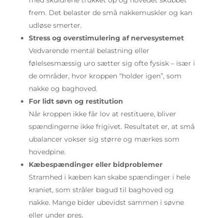
med skuldrene trukket op og hovedet skubbet
frem. Det belaster de små nakkemuskler og kan
udløse smerter.
Stress og overstimulering af nervesystemet
Vedvarende mental belastning eller
følelsesmæssig uro sætter sig ofte fysisk – især i
de områder, hvor kroppen “holder igen”, som
nakke og baghoved.
For lidt søvn og restitution
Når kroppen ikke får lov at restituere, bliver
spændingerne ikke frigivet. Resultatet er, at små
ubalancer vokser sig større og mærkes som
hovedpine.
Kæbespændinger eller bidproblemer
Stramhed i kæben kan skabe spændinger i hele
kraniet, som stråler bagud til baghoved og
nakke. Mange bider ubevidst sammen i søvne
eller under pres.