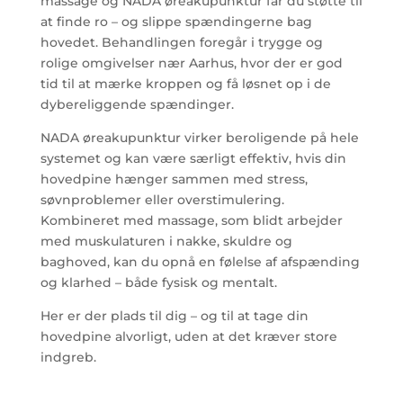
massage og NADA øreakupunktur får du støtte til
at finde ro – og slippe spændingerne bag
hovedet. Behandlingen foregår i trygge og
rolige omgivelser nær Aarhus, hvor der er god
tid til at mærke kroppen og få løsnet op i de
dybereliggende spændinger.
NADA øreakupunktur virker beroligende på hele
systemet og kan være særligt effektiv, hvis din
hovedpine hænger sammen med stress,
søvnproblemer eller overstimulering.
Kombineret med massage, som blidt arbejder
med muskulaturen i nakke, skuldre og
baghoved, kan du opnå en følelse af afspænding
og klarhed – både fysisk og mentalt.
Her er der plads til dig – og til at tage din
hovedpine alvorligt, uden at det kræver store
indgreb.