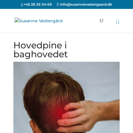
+45 28 26 04 69
info@susannevestergaard.dk
Hovedpine i
baghovedet