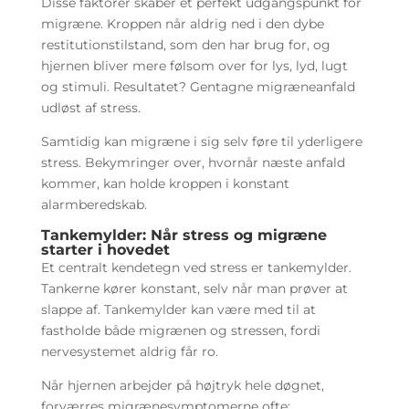
Disse faktorer skaber et perfekt udgangspunkt for
migræne. Kroppen når aldrig ned i den dybe
restitutionstilstand, som den har brug for, og
hjernen bliver mere følsom over for lys, lyd, lugt
og stimuli. Resultatet? Gentagne migræneanfald
udløst af stress.
Samtidig kan migræne i sig selv føre til yderligere
stress. Bekymringer over, hvornår næste anfald
kommer, kan holde kroppen i konstant
alarmberedskab.
Tankemylder: Når stress og migræne
starter i hovedet
Et centralt kendetegn ved stress er tankemylder.
Tankerne kører konstant, selv når man prøver at
slappe af. Tankemylder kan være med til at
fastholde både migrænen og stressen, fordi
nervesystemet aldrig får ro.
Når hjernen arbejder på højtryk hele døgnet,
forværres migrænesymptomerne ofte: