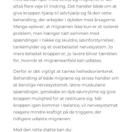
altså flere veje til lindring. Det handler både om at
give kroppen hjælp til selvhjælp og få den rette
behandling, der arbejder i dybden med årsagerne.
Mange oplever, at migrænen ikke kun er et isoleret
problem, men hænger tæt sammen med
spændinger i nakke og skuldre, søvnforstyrrelser,
tankemylder og et overbelastet nervesystem. Jo
mere belastet kroppen er, jo lavere bliver tærsklen
for, hvornår et migræneanfald kan udløses.
Derfor er det vigtigt at tænke helhedsorienteret.
Behandling af både migræne og stress handler om
at berolige nervesystemet, løsne muskulære
spændinger, genskabe en dyb søvnrytme og give
kroppen mulighed for at restituere sig. Når
kroppen igen kommer i balance, vil nervesystemet
reagere mindre kraftigt på de triggere, der
tidligere udløste migrænen.
Med den rette støtte kan du: