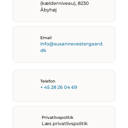
(kælderniveau), 8230
Åbyhøj
Email
info@susannevestergaard.
dk
Telefon
+ 45 28 26 04 69
Privatlivspolitik
Læs privatlivspolitik