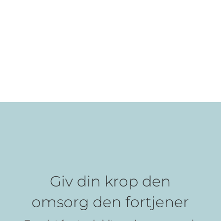
Giv din krop den
omsorg den fortjener