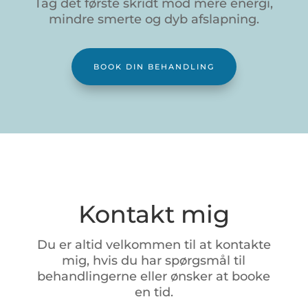
Tag det første skridt mod mere energi,
mindre smerte og dyb afslapning.
BOOK DIN BEHANDLING
Kontakt mig
Du
er
altid
velkommen
til
at
kontakte
mig,
hvis
du
har
spørgsmål
til
behandlingerne
eller
ønsker
at
booke
en
tid.