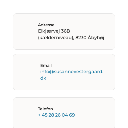
Adresse
Elkjærvej 36B
(kælderniveau), 8230 Åbyhøj
Email
info@susannevestergaard.
dk
Telefon
+ 45 28 26 04 69